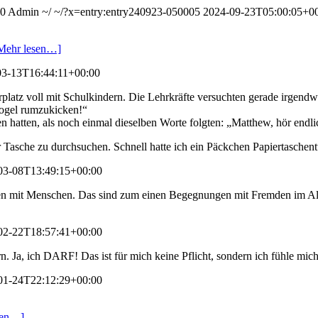
00
Admin
~/
~/?x=entry:entry240923-050005
2024-09-23T05:00:05+0
Mehr lesen…]
03-13T16:44:11+00:00
atz voll mit Schulkindern. Die Lehrkräfte versuchten gerade irgendwas
Vogel rumzukicken!“
hatten, als noch einmal dieselben Worte folgten: „Matthew, hör endli
er Tasche zu durchsuchen. Schnell hatte ich ein Päckchen Papiertasche
03-08T13:49:15+00:00
en mit Menschen. Das sind zum einen Begegnungen mit Fremden im Allta
02-22T18:57:41+00:00
. Ja, ich DARF! Das ist für mich keine Pflicht, sondern ich fühle mi
01-24T22:12:29+00:00
sen…]