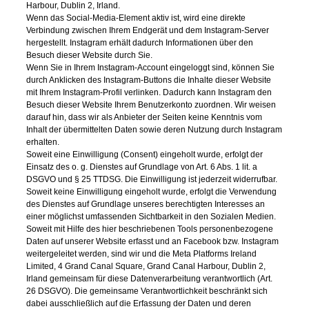
Harbour, Dublin 2, Irland.
Wenn das Social-Media-Element aktiv ist, wird eine direkte
Verbindung zwischen Ihrem Endgerät und dem Instagram-Server
hergestellt. Instagram erhält dadurch Informationen über den
Besuch dieser Website durch Sie.
Wenn Sie in Ihrem Instagram-Account eingeloggt sind, können Sie
durch Anklicken des Instagram-Buttons die Inhalte dieser Website
mit Ihrem Instagram-Profil verlinken. Dadurch kann Instagram den
Besuch dieser Website Ihrem Benutzerkonto zuordnen. Wir weisen
darauf hin, dass wir als Anbieter der Seiten keine Kenntnis vom
Inhalt der übermittelten Daten sowie deren Nutzung durch Instagram
erhalten.
Soweit eine Einwilligung (Consent) eingeholt wurde, erfolgt der
Einsatz des o. g. Dienstes auf Grundlage von Art. 6 Abs. 1 lit. a
DSGVO und § 25 TTDSG. Die Einwilligung ist jederzeit widerrufbar.
Soweit keine Einwilligung eingeholt wurde, erfolgt die Verwendung
des Dienstes auf Grundlage unseres berechtigten Interesses an
einer möglichst umfassenden Sichtbarkeit in den Sozialen Medien.
Soweit mit Hilfe des hier beschriebenen Tools personenbezogene
Daten auf unserer Website erfasst und an Facebook bzw. Instagram
weitergeleitet werden, sind wir und die Meta Platforms Ireland
Limited, 4 Grand Canal Square, Grand Canal Harbour, Dublin 2,
Irland gemeinsam für diese Datenverarbeitung verantwortlich (Art.
26 DSGVO). Die gemeinsame Verantwortlichkeit beschränkt sich
dabei ausschließlich auf die Erfassung der Daten und deren