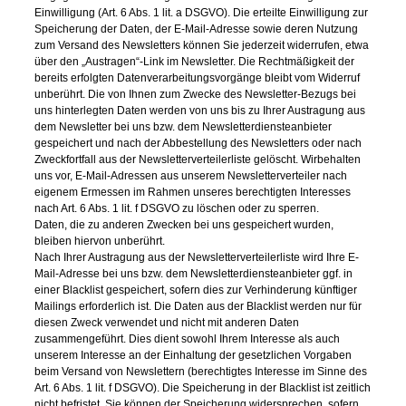
Einwilligung (Art. 6 Abs. 1 lit. a DSGVO). Die erteilte Einwilligung zur
Speicherung der Daten, der E-Mail-Adresse sowie deren Nutzung
zum Versand des Newsletters können Sie jederzeit widerrufen, etwa
über den „Austragen“-Link im Newsletter. Die Rechtmäßigkeit der
bereits erfolgten Datenverarbeitungsvorgänge bleibt vom Widerruf
unberührt. Die von Ihnen zum Zwecke des Newsletter-Bezugs bei
uns hinterlegten Daten werden von uns bis zu Ihrer Austragung aus
dem Newsletter bei uns bzw. dem Newsletterdiensteanbieter
gespeichert und nach der Abbestellung des Newsletters oder nach
Zweckfortfall aus der Newsletterverteilerliste gelöscht. Wirbehalten
uns vor, E-Mail-Adressen aus unserem Newsletterverteiler nach
eigenem Ermessen im Rahmen unseres berechtigten Interesses
nach Art. 6 Abs. 1 lit. f DSGVO zu löschen oder zu sperren.
Daten, die zu anderen Zwecken bei uns gespeichert wurden,
bleiben hiervon unberührt.
Nach Ihrer Austragung aus der Newsletterverteilerliste wird Ihre E-
Mail-Adresse bei uns bzw. dem Newsletterdiensteanbieter ggf. in
einer Blacklist gespeichert, sofern dies zur Verhinderung künftiger
Mailings erforderlich ist. Die Daten aus der Blacklist werden nur für
diesen Zweck verwendet und nicht mit anderen Daten
zusammengeführt. Dies dient sowohl Ihrem Interesse als auch
unserem Interesse an der Einhaltung der gesetzlichen Vorgaben
beim Versand von Newslettern (berechtigtes Interesse im Sinne des
Art. 6 Abs. 1 lit. f DSGVO). Die Speicherung in der Blacklist ist zeitlich
nicht befristet. Sie können der Speicherung widersprechen, sofern