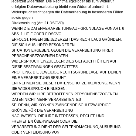
jederzeit widerrufen. Die Rechtmäßigkeit der bis zum Widerruf
erfolgten Datenverarbeitung bleibt vom Widerruf unberührt.
Widerspruchsrecht gegen die Datenerhebung in besonderen Fällen
sowie gegen
Direktwerbung (Art. 21 DSGVO)
WENN DIE DATENVERARBEITUNG AUF GRUNDLAGE VON ART. 6
ABS. 1 LIT. E ODER F DSGVO
ERFOLGT, HABEN SIE JEDERZEIT DAS RECHT, AUS GRÜNDEN,
DIE SICH AUS IHRER BESONDEREN
SITUATION ERGEBEN, GEGEN DIE VERARBEITUNG IHRER
PERSONENBEZOGENEN DATEN
WIDERSPRUCH EINZULEGEN; DIES GILT AUCH FÜR EIN AUF
DIESE BESTIMMUNGEN GESTÜTZTES
PROFILING. DIE JEWEILIGE RECHTSGRUNDLAGE, AUF DENEN
EINE VERARBEITUNG BERUHT,
ENTNEHMEN SIE DIESER DATENSCHUTZERKLÄRUNG. WENN
SIE WIDERSPRUCH EINLEGEN,
WERDEN WIR IHRE BETROFFENEN PERSONENBEZOGENEN
DATEN NICHT MEHR VERARBEITEN, ES
SEI DENN, WIR KÖNNEN ZWINGENDE SCHUTZWÜRDIGE
GRÜNDE FÜR DIE VERARBEITUNG
NACHWEISEN, DIE IHRE INTERESSEN, RECHTE UND
FREIHEITEN ÜBERWIEGEN ODER DIE
VERARBEITUNG DIENT DER GELTENDMACHUNG, AUSÜBUNG
ODER VERTEIDIGUNG VON