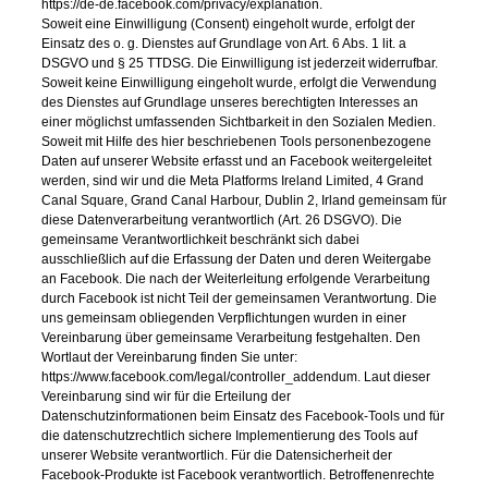
https://de-de.facebook.com/privacy/explanation.
Soweit eine Einwilligung (Consent) eingeholt wurde, erfolgt der
Einsatz des o. g. Dienstes auf Grundlage von Art. 6 Abs. 1 lit. a
DSGVO und § 25 TTDSG. Die Einwilligung ist jederzeit widerrufbar.
Soweit keine Einwilligung eingeholt wurde, erfolgt die Verwendung
des Dienstes auf Grundlage unseres berechtigten Interesses an
einer möglichst umfassenden Sichtbarkeit in den Sozialen Medien.
Soweit mit Hilfe des hier beschriebenen Tools personenbezogene
Daten auf unserer Website erfasst und an Facebook weitergeleitet
werden, sind wir und die Meta Platforms Ireland Limited, 4 Grand
Canal Square, Grand Canal Harbour, Dublin 2, Irland gemeinsam für
diese Datenverarbeitung verantwortlich (Art. 26 DSGVO). Die
gemeinsame Verantwortlichkeit beschränkt sich dabei
ausschließlich auf die Erfassung der Daten und deren Weitergabe
an Facebook. Die nach der Weiterleitung erfolgende Verarbeitung
durch Facebook ist nicht Teil der gemeinsamen Verantwortung. Die
uns gemeinsam obliegenden Verpflichtungen wurden in einer
Vereinbarung über gemeinsame Verarbeitung festgehalten. Den
Wortlaut der Vereinbarung finden Sie unter:
https://www.facebook.com/legal/controller_addendum. Laut dieser
Vereinbarung sind wir für die Erteilung der
Datenschutzinformationen beim Einsatz des Facebook-Tools und für
die datenschutzrechtlich sichere Implementierung des Tools auf
unserer Website verantwortlich. Für die Datensicherheit der
Facebook-Produkte ist Facebook verantwortlich. Betroffenenrechte