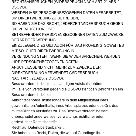
RECHTSANSPRÜCHEN (WIDERSPRUCH NACH ART. 21 ABS. 1
DSGVO).
WERDEN IHRE PERSONENBEZOGENEN DATEN VERARBEITET,
UM DIREKTWERBUNG ZU BETREIBEN,
SO HABEN SIE DAS RECHT, JEDERZEIT WIDERSPRUCH GEGEN
DIE VERARBEITUNG SIE
BETREFFENDER PERSONENBEZOGENER DATEN ZUM ZWECKE
DERARTIGER WERBUNG
EINZULEGEN; DIES GILT AUCH FÜR DAS PROFILING, SOWEIT ES
MIT SOLCHER DIREKTWERBUNG IN
VERBINDUNG STEHT. WENN SIE WIDERSPRECHEN, WERDEN
IHRE PERSONENBEZOGENEN DATEN
ANSCHLIESSEND NICHT MEHR ZUM ZWECKE DER
DIREKTWERBUNG VERWENDET (WIDERSPRUCH
NACH ART. 21 ABS. 2 DSGVO).
Beschwerderecht bei der zuständigen Aufsichtsbehörde
Im Falle von Verstößen gegen die DSGVO steht den Betroffenen ein
Beschwerderecht bei einer
Aufsichtsbehörde, insbesondere in dem Mitgliedstaat ihres
gewöhnlichen Aufenthalts, ihres Arbeitsplatzes oder des Orts des
mutmaßlichen Verstoßes zu. Das Beschwerderecht besteht
unbeschadet anderweitiger verwaltungsrechtlicher oder
gerichtlicher Rechtsbehelfe.
Recht auf Datenübertragbarkeit
Sie haben das Recht, Daten, die wir auf Grundlage Ihrer