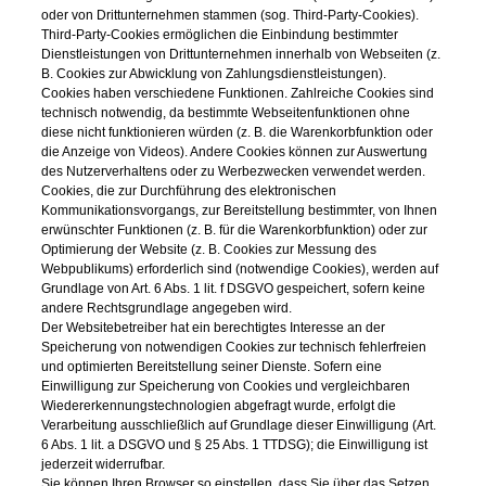
oder von Drittunternehmen stammen (sog. Third-Party-Cookies).
Third-Party-Cookies ermöglichen die Einbindung bestimmter
Dienstleistungen von Drittunternehmen innerhalb von Webseiten (z.
B. Cookies zur Abwicklung von Zahlungsdienstleistungen).
Cookies haben verschiedene Funktionen. Zahlreiche Cookies sind
technisch notwendig, da bestimmte Webseitenfunktionen ohne
diese nicht funktionieren würden (z. B. die Warenkorbfunktion oder
die Anzeige von Videos). Andere Cookies können zur Auswertung
des Nutzerverhaltens oder zu Werbezwecken verwendet werden.
Cookies, die zur Durchführung des elektronischen
Kommunikationsvorgangs, zur Bereitstellung bestimmter, von Ihnen
erwünschter Funktionen (z. B. für die Warenkorbfunktion) oder zur
Optimierung der Website (z. B. Cookies zur Messung des
Webpublikums) erforderlich sind (notwendige Cookies), werden auf
Grundlage von Art. 6 Abs. 1 lit. f DSGVO gespeichert, sofern keine
andere Rechtsgrundlage angegeben wird.
Der Websitebetreiber hat ein berechtigtes Interesse an der
Speicherung von notwendigen Cookies zur technisch fehlerfreien
und optimierten Bereitstellung seiner Dienste. Sofern eine
Einwilligung zur Speicherung von Cookies und vergleichbaren
Wiedererkennungstechnologien abgefragt wurde, erfolgt die
Verarbeitung ausschließlich auf Grundlage dieser Einwilligung (Art.
6 Abs. 1 lit. a DSGVO und § 25 Abs. 1 TTDSG); die Einwilligung ist
jederzeit widerrufbar.
Sie können Ihren Browser so einstellen, dass Sie über das Setzen