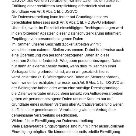
DSGVO. Des Weiteren verarbeiten wir Ihre Daten, sofern diese zur
Erfüllung einer rechtlichen Verpflichtung erforderlich sind auf
Grundlage von Art. 6 Abs. 1 lit. c DSGVO.
Die Datenverarbeitung kann ferner auf Grundlage unseres
berechtigten Interesses nach Art. 6 Abs. 1 lit. F DSGVO erfolgen.
Über die jeweils im Einzelfall einschlägigen Rechtsgrundlagen wird
in den folgenden Absätzen dieser Datenschutzerklärung informiert.
Empfänger von personenbezogenen Daten
Im Rahmen unserer Geschäftstätigkeit arbeiten wir mit
verschiedenen externen Stellen zusammen. Dabei ist teilweise auch
eine Übermittlung von personenbezogenen Daten an diese
externen Stellen erforderlich. Wir geben personenbezogene Daten
nur dann an externe Stellen weiter, wenn dies im Rahmen einer
Vertragserfüllung erforderlich ist, wenn wir gesetzlich hierzu
verpflichtet sind (z. B. Weitergabe von Daten an Steuerbehörden),
wenn wir ein berechtigtes Interesse nach Art. 6 Abs. 1 lit. f DSGVO an
der Weitergabe haben oder wenn eine sonstige Rechtsgrundlage
die Datenweitergabe erlaubt. Beim Einsatz von Auftragsverarbeitern
geben wir personenbezogene Daten unserer Kunden nur auf
Grundlage eines gültigen Vertrags über Auftragsverarbeitung weiter.
Im Falle einer gemeinsamen Verarbeitung wird ein Vertrag über
gemeinsame Verarbeitung geschlossen.
Widerruf Ihrer Einwilligung zur Datenverarbeitung
Viele Datenverarbeitungsvorgänge sind nur mit Ihrer ausdrücklichen
Einwilligung möglich. Sie können eine bereits erteilte Einwilligung