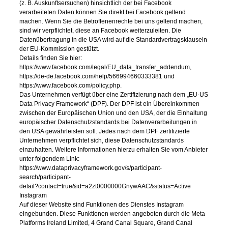
(z. B. Auskunftsersuchen) hinsichtlich der bei Facebook
verarbeiteten Daten können Sie direkt bei Facebook geltend
machen. Wenn Sie die Betroffenenrechte bei uns geltend machen,
sind wir verpflichtet, diese an Facebook weiterzuleiten. Die
Datenübertragung in die USA wird auf die Standardvertragsklauseln
der EU-Kommission gestützt.
Details finden Sie hier:
https://www.facebook.com/legal/EU_data_transfer_addendum,
https://de-de.facebook.com/help/566994660333381 und
https://www.facebook.com/policy.php.
Das Unternehmen verfügt über eine Zertifizierung nach dem „EU-US
Data Privacy Framework“ (DPF). Der DPF ist ein Übereinkommen
zwischen der Europäischen Union und den USA, der die Einhaltung
europäischer Datenschutzstandards bei Datenverarbeitungen in
den USA gewährleisten soll. Jedes nach dem DPF zertifizierte
Unternehmen verpflichtet sich, diese Datenschutzstandards
einzuhalten. Weitere Informationen hierzu erhalten Sie vom Anbieter
unter folgendem Link:
https://www.dataprivacyframework.gov/s/participant-
search/participant-
detail?contact=true&id=a2zt0000000GnywAAC&status=Active
Instagram
Auf dieser Website sind Funktionen des Dienstes Instagram
eingebunden. Diese Funktionen werden angeboten durch die Meta
Platforms Ireland Limited, 4 Grand Canal Square, Grand Canal