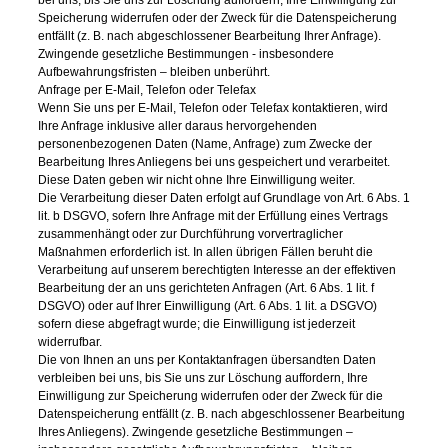
bei uns, bis Sie uns zur Löschung auffordern, Ihre Einwilligung zur
Speicherung widerrufen oder der Zweck für die Datenspeicherung
entfällt (z. B. nach abgeschlossener Bearbeitung Ihrer Anfrage).
Zwingende gesetzliche Bestimmungen - insbesondere
Aufbewahrungsfristen – bleiben unberührt.
Anfrage per E-Mail, Telefon oder Telefax
Wenn Sie uns per E-Mail, Telefon oder Telefax kontaktieren, wird
Ihre Anfrage inklusive aller daraus hervorgehenden
personenbezogenen Daten (Name, Anfrage) zum Zwecke der
Bearbeitung Ihres Anliegens bei uns gespeichert und verarbeitet.
Diese Daten geben wir nicht ohne Ihre Einwilligung weiter.
Die Verarbeitung dieser Daten erfolgt auf Grundlage von Art. 6 Abs. 1
lit. b DSGVO, sofern Ihre Anfrage mit der Erfüllung eines Vertrags
zusammenhängt oder zur Durchführung vorvertraglicher
Maßnahmen erforderlich ist. In allen übrigen Fällen beruht die
Verarbeitung auf unserem berechtigten Interesse an der effektiven
Bearbeitung der an uns gerichteten Anfragen (Art. 6 Abs. 1 lit. f
DSGVO) oder auf Ihrer Einwilligung (Art. 6 Abs. 1 lit. a DSGVO)
sofern diese abgefragt wurde; die Einwilligung ist jederzeit
widerrufbar.
Die von Ihnen an uns per Kontaktanfragen übersandten Daten
verbleiben bei uns, bis Sie uns zur Löschung auffordern, Ihre
Einwilligung zur Speicherung widerrufen oder der Zweck für die
Datenspeicherung entfällt (z. B. nach abgeschlossener Bearbeitung
Ihres Anliegens). Zwingende gesetzliche Bestimmungen –