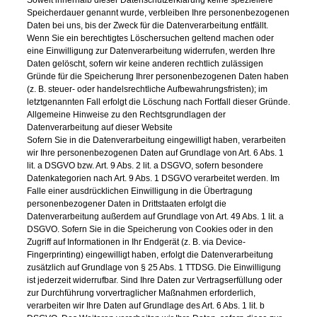
Soweit innerhalb dieser Datenschutzerklärung keine speziellere
Speicherdauer genannt wurde, verbleiben Ihre personenbezogenen
Daten bei uns, bis der Zweck für die Datenverarbeitung entfällt.
Wenn Sie ein berechtigtes Löschersuchen geltend machen oder
eine Einwilligung zur Datenverarbeitung widerrufen, werden Ihre
Daten gelöscht, sofern wir keine anderen rechtlich zulässigen
Gründe für die Speicherung Ihrer personenbezogenen Daten haben
(z. B. steuer- oder handelsrechtliche Aufbewahrungsfristen); im
letztgenannten Fall erfolgt die Löschung nach Fortfall dieser Gründe.
Allgemeine Hinweise zu den Rechtsgrundlagen der
Datenverarbeitung auf dieser Website
Sofern Sie in die Datenverarbeitung eingewilligt haben, verarbeiten
wir Ihre personenbezogenen Daten auf Grundlage von Art. 6 Abs. 1
lit. a DSGVO bzw. Art. 9 Abs. 2 lit. a DSGVO, sofern besondere
Datenkategorien nach Art. 9 Abs. 1 DSGVO verarbeitet werden. Im
Falle einer ausdrücklichen Einwilligung in die Übertragung
personenbezogener Daten in Drittstaaten erfolgt die
Datenverarbeitung außerdem auf Grundlage von Art. 49 Abs. 1 lit. a
DSGVO. Sofern Sie in die Speicherung von Cookies oder in den
Zugriff auf Informationen in Ihr Endgerät (z. B. via Device-
Fingerprinting) eingewilligt haben, erfolgt die Datenverarbeitung
zusätzlich auf Grundlage von § 25 Abs. 1 TTDSG. Die Einwilligung
ist jederzeit widerrufbar. Sind Ihre Daten zur Vertragserfüllung oder
zur Durchführung vorvertraglicher Maßnahmen erforderlich,
verarbeiten wir Ihre Daten auf Grundlage des Art. 6 Abs. 1 lit. b