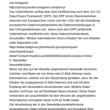
von Instagram:
https://privacycenter.instagram.com/policy/.
Das Unternehmen verfügt über eine Zertifizierung nach dem „EU-US
Data Privacy Framework“ (DPF). Der DPF ist ein Übereinkommen
zwischen der Europäischen Union und den USA, der die Einhaltung
europäischer Datenschutzstandards bei Datenverarbeitungen in
den USA gewährleisten soll. Jedes nach dem DPF zertifizierte
Unternehmen verpflichtet sich, diese Datenschutzstandards
einzuhalten. Weitere Informationen hierzu erhalten Sie vom Anbieter
unter folgendem Link:
https://www.dataprivacyframework.gov/s/participant-
search/participant-
detail?contact=true&id=a2zt0000000GnywAAC&status=Active
5. Newsletter
Newsletterdaten
Wenn Sie den auf der Website angebotenen Newsletter beziehen
möchten, benötigen wir von Ihnen eine E-Mail-Adresse sowie
Informationen, welche uns die Überprüfung gestatten, dass Sie der
Inhaber der angegebenen E-Mail-Adresse sind und mit dem
Empfang des Newsletters einverstanden sind. Weitere Daten
werden nicht bzw. nur auf freiwilliger Basis erhoben. Diese Daten
verwenden wir ausschließlich für den Versand der angeforderten
Informationen und geben diese nicht an Dritte weiter.
Die Verarbeitung der in das Newsletteranmeldeformular
eingegebenen Daten erfolgt ausschließlich auf Grundlage Ihrer